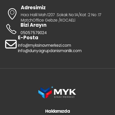
Adresimiz
Hacı Halil Mah.1207 .Sokak No:1A/Kat :2 No :17
MatchOffice Gebze /KOCAELİ
Bizi Arayın
05057579024
E-Posta
info@myksinavmerkezi.com
info@dunyagrupdanismanlik.com
Hakkımızda