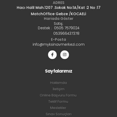
ADRES
Hacı Halil Mah.1207 .Sokak No:1A/Kat :2 No :17
MatchOffice Gebze /KOCAELİ
Hariada Göster
Satış:
Destek : 0505 7579024
053966437378
E-Posta
info@myksinavmerkezi.com
Sayfalarımız
Hakkımda
İletişim
Online Başvuru Formu
Teklif Formu
Meslekler
Sınav Sonuçları