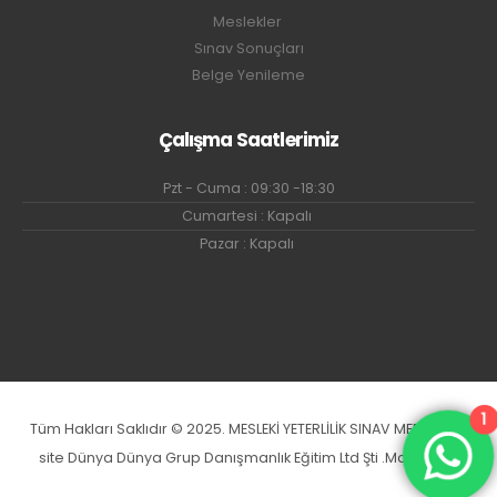
Meslekler
Sınav Sonuçları
Belge Yenileme
Çalışma Saatlerimiz
Pzt - Cuma : 09:30 -18:30
Cumartesi : Kapalı
Pazar : Kapalı
1
Tüm Hakları Saklıdır © 2025. MESLEKİ YETERLİLİK SINAV MERKEZİ.Bu
site Dünya Dünya Grup Danışmanlık Eğitim Ltd Şti .Markasıdır