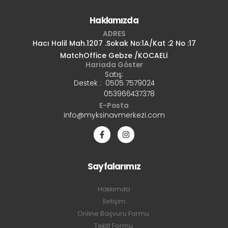
Hakkımızda
ADRES
Hacı Halil Mah.1207 .Sokak No:1A/Kat :2 No :17
MatchOffice Gebze /KOCAELİ
Hariada Göster
Satış:
Destek : 0505 7579024
053966437378
E-Posta
info@myksinavmerkezi.com
Sayfalarımız
Hakkımda
İletişim
Online Başvuru Formu
Teklif Formu