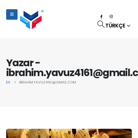
TÜRKÇE
Yazar -
ibrahim.yavuz4161@gmail.
EV
IBRAHIM.YAVUZ4161@GMAIL.COM