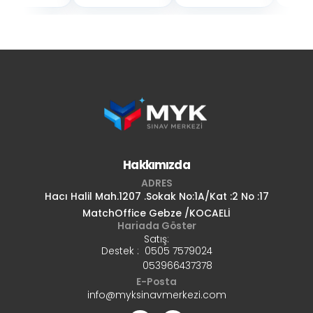
Hakkımızda
ADRES
Hacı Halil Mah.1207 .Sokak No:1A/Kat :2 No :17
MatchOffice Gebze /KOCAELİ
Hariada Göster
Satış:
Destek : 0505 7579024
053966437378
E-Posta
info@myksinavmerkezi.com