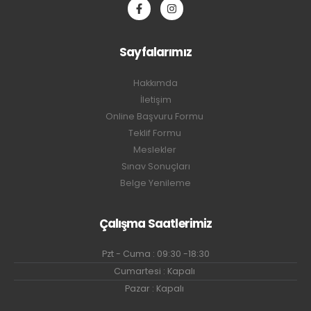
Sayfalarımız
Hakkımda
İletişim
Online Başvuru Formu
Teklif Formu
Meslekler
Sınav Sonuçları
Belge Yenileme
Çalışma Saatlerimiz
Pzt - Cuma : 09:30 -18:30
Cumartesi : Kapalı
Pazar : Kapalı