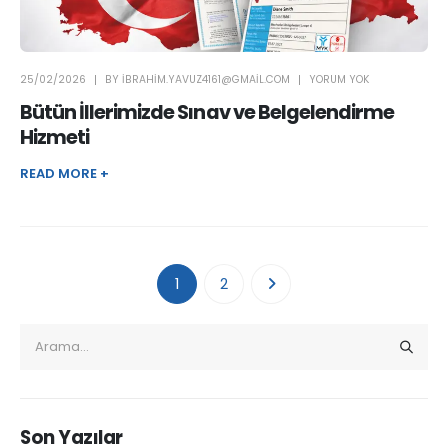
25/02/2026
BY
IBRAHIM.YAVUZ4161@GMAIL.COM
YORUM YOK
Bütün İllerimizde Sınav ve Belgelendirme
Hizmeti
READ MORE +
1
2
Son Yazılar