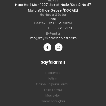
ADRES
Hacı Halil Mah.1207 .Sokak No:1A/Kat :2 No :17
MatchOffice Gebze /KOCAELİ
Hariada Göster
Satış:
Destek : 0505 7579024
053966437378
E-Posta
info@myksinavmerkezi.com
Sayfalarımız
Hakkımda
İletişim
Online Başvuru Formu
Teklif Formu
Meslekler
Sınav Sonuçları