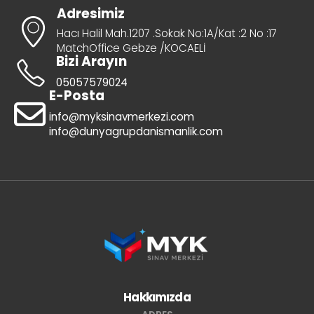
Adresimiz
Hacı Halil Mah.1207 .Sokak No:1A/Kat :2 No :17
MatchOffice Gebze /KOCAELİ
Bizi Arayın
05057579024
E-Posta
info@myksinavmerkezi.com
info@dunyagrupdanismanlik.com
Hakkımızda