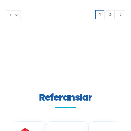
1
2
Referanslar