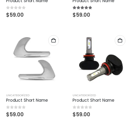
Product Short Name
Product Short Name
0
5 üzerinden
5.00
5 üzerinden
$
59.00
$
59.00
UNCATEGORIZED
UNCATEGORIZED
Product Short Name
Product Short Name
0
5 üzerinden
0
5 üzerinden
$
59.00
$
59.00