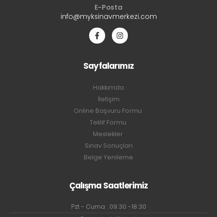
E-Posta
info@myksinavmerkezi.com
Sayfalarımız
Hakkımda
İletişim
Online Başvuru Formu
Teklif Formu
Meslekler
Sınav Sonuçları
Belge Yenileme
Çalışma Saatlerimiz
Pzt - Cuma : 09:30 -18:30