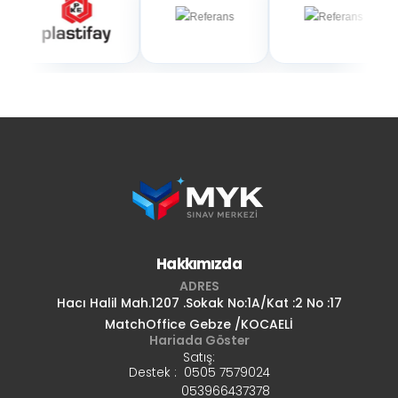
Hakkımızda
ADRES
Hacı Halil Mah.1207 .Sokak No:1A/Kat :2 No :17
MatchOffice Gebze /KOCAELİ
Hariada Göster
Satış:
Destek : 0505 7579024
053966437378